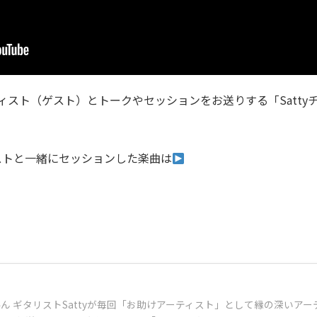
ティスト（ゲスト）とトークやセッションをお送りする「Sattyチ
ストと一緒にセッションした楽曲は
ネルん ギタリストSattyが毎回「お助けアーティスト」として縁の深い