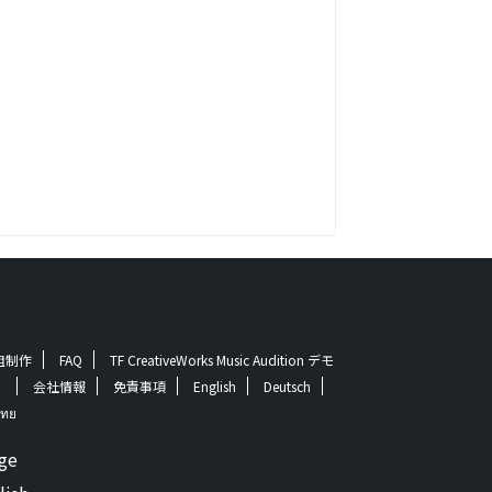
番組制作
FAQ
TF CreativeWorks Music Audition デモ
！
会社情報
免責事項
English
Deutsch
ทย
ge