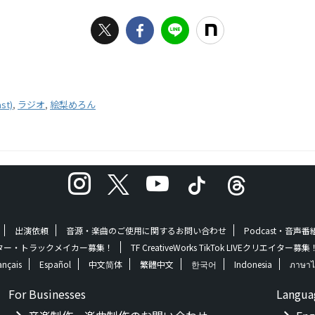
t)
,
ラジオ
,
絵梨めろん
出演依頼
音源・楽曲のご使用に関するお問い合わせ
Podcast・音声
 | クリエイター・トラックメイカー募集！
TF CreativeWorks TikTok LIVEクリエイター募集
ançais
Español
中文简体
繁體中文
한국어
Indonesia
ภาษาไ
For Businesses
Langua