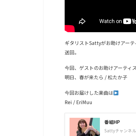
ギタリストSattyがお助けアー
送回。
今回、ゲストのお助けアーティ
明日、春が来たら / 松たか子
今回お届けした楽曲は
Rei / EriMuu
番組HP
Sattyチャン