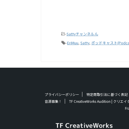
-
Sattyチャンネルん
-
EriMuu
,
Satty
,
ポッドキャスト(Podcas
プライバシーポリシー
特定商取引法に基づく表記
音源募集！
TF CreativeWorks Audition
Fr