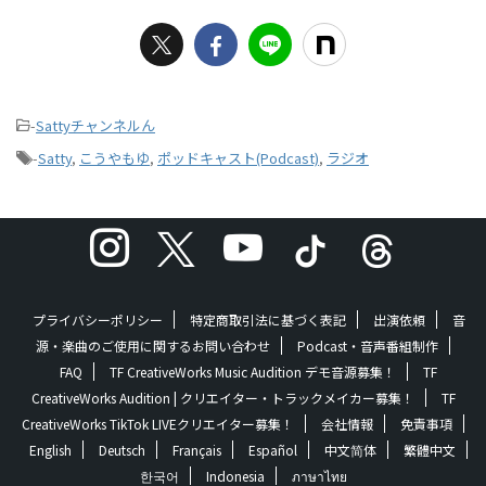
-
Sattyチャンネルん
-
Satty
,
こうやもゆ
,
ポッドキャスト(Podcast)
,
ラジオ
プライバシーポリシー
特定商取引法に基づく表記
出演依頼
音
源・楽曲のご使用に関するお問い合わせ
Podcast・音声番組制作
FAQ
TF CreativeWorks Music Audition デモ音源募集！
TF
CreativeWorks Audition | クリエイター・トラックメイカー募集！
TF
CreativeWorks TikTok LIVEクリエイター募集！
会社情報
免責事項
English
Deutsch
Français
Español
中文简体
繁體中文
한국어
Indonesia
ภาษาไทย