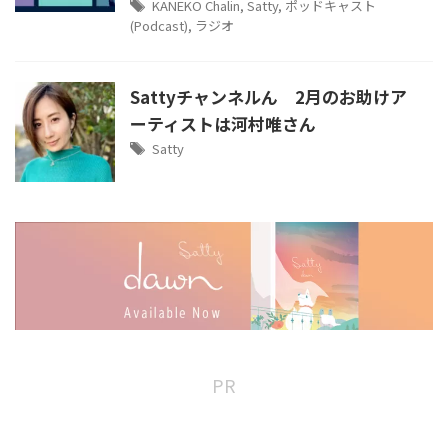
KANEKO Chalin
,
Satty
,
ポッドキャスト
(Podcast)
,
ラジオ
Sattyチャンネルん 2月のお助けア
ーティストは河村唯さん
Satty
PR