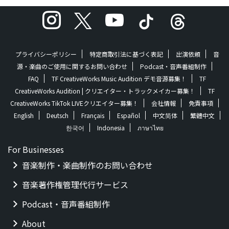
Spotify、YouTube ...
プライバシーポリシー
特定商取引法に基づく表記
出演依頼
音
源・楽曲のご使用に関するお問い合わせ
Podcast・音声番組制作
Composer: MIZUNO
FAQ
TF CreativeWorks Music Audition デモ音源募集！
TF
HarumaArranger: MIZUNO
CreativeWorks Audition | クリエイター・トラックメイカー募集！
TF
Haruma ©2021 TF
CreativeWorks TikTok LIVEクリエイター募集！
会社情報
免責事項
CreativeWorks℗2021 TF
English
Deutsch
Français
Español
中文简体
繁體中文
CreativeWorks Illustration ...
한국어
Indonesia
ภาษาไทย
For Businesses
音楽制作・楽曲制作のお問い合わせ
音楽著作権管理代行サービス
Podcast・音声番組制作
About