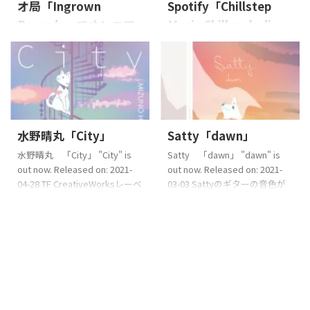
オ局「Ingrown
Spotify「Chillstep
Records」でオンエア
Music Chill melodic
されました！
vibes lofi house indie
beats」に
アメリカの「Ingrown
Records」で水野晴丸「Windy
Spotifyのプレイリスト
Hill」がオンエアされました！
「Chillstep Music Chill melodic
Ingrown Records
vibes lofi house indie beats」
https://www.mixcloud.com/in
に選曲頂きました！！ぜひチ
水野晴丸「City」
Satty「dawn」
grownradio/?fbclid=IwAR2z-
ェックしてみてください。
75ZLwZxSBtrKypO3vDt9P0Fz
水野晴丸 「City」 "City" is
Satty 「dawn」 "dawn" is
MN9hgfEgmbGg9x-3YdHeX9p-
out now. Released on: 2021-
out now. Released on: 2021-
edGaAY
04-28 TF CreativeWorksレーベ
03-03 Sattyのギターの音色が
ルのChillな曲を集めたシリーズ
優しいChillなインストゥルメン
第二弾。本作は、サウンドク
タル。 Composer:
リエイター水野晴丸によるもの
SattyArranger: Satty ©2021
で、エレクトロニックで穏やか
TF CreativeWorks℗2021 TF
な曲は、ホッと一息つきたい
CreativeWorks Illustration by
ときに
SUGIMOTO Saki©2021
SUGIMOTO Saki iTunes
store、Apple Music、