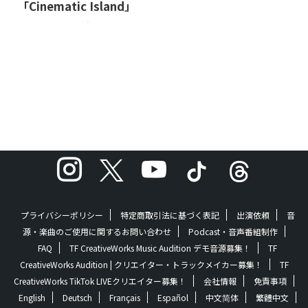
「Cinematic Island」
Cinematic Island "Cinematic
Island" is out now. Released
on: 2026-5-1 Lyrics: Osier,
Sensu PlanetMusic: Sensu
PlanetArrange: Sensu Planet
& The Howling Fish, 五十嵐 耕
平 About the Music 2人の愛の
世界を紡いでいきたい。2人だ
けの愛の世界に没入したい。
そんなミッドナイトに首都高
を流しながら、都会のネオン
とソウルが溶け合う時間を ...
プライバシーポリシー
特定商取引法に基づく表記
出演依頼
音
源・楽曲のご使用に関するお問い合わせ
Podcast・音声番組制作
FAQ
TF CreativeWorks Music Audition デモ音源募集！
TF
CreativeWorks Audition | クリエイター・トラックメイカー募集！
TF
CreativeWorks TikTok LIVEクリエイター募集！
会社情報
免責事項
English
Deutsch
Français
Español
中文简体
繁體中文