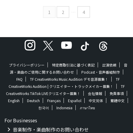
CreativeWorksレーベルより再
い、分かち合う様を水をテー
リリースしました！各音楽配信
マに例えて表現しています。今
1
2
…
4
ストアでストリーミング、もし
の自分の思いを曲として落と
くはダウンロードでお楽しみ
し込めた気がして、それだけ思
ください。 Catalog Audio
い入れも強い曲なので今後沢
Dialogueシングル 夜を迎える
山歌っていければと思います。
アルバム あなたとメロウダン
（黒澤哲太） ©2024 TF
スシングル MOTELアルバム
CreativeW ...
Moonlight Journey(Typical
Ver)シングル Video Dialogue
プライバシーポリシー
特定商取引法に基づく表記
出演依頼
音
ミュージックビデオ Moonlig ...
源・楽曲のご使用に関するお問い合わせ
Podcast・音声番組制作
FAQ
TF CreativeWorks Music Audition デモ音源募集！
TF
CreativeWorks Audition | クリエイター・トラックメイカー募集！
TF
CreativeWorks TikTok LIVEクリエイター募集！
会社情報
免責事項
English
Deutsch
Français
Español
中文简体
繁體中文
한국어
Indonesia
ภาษาไทย
For Businesses
音楽制作・楽曲制作のお問い合わせ