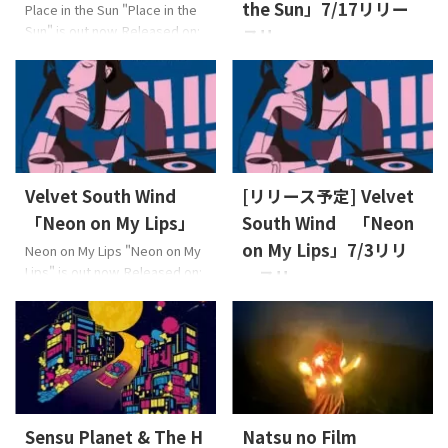
the Sun」7/17リリー
Place in the Sun "Place in the
Sun" is out now. Released on:
ス!!
2026-7-17 Lyrics: 三浦 誠司
Information Natsu no Filmがシ
Music: 三浦 誠司Arrange:
ングル「Place in the Sun」を7
HIEDA About the Music Natsu
月17日に配信リリースしま
no Filmの最新シングル「Place
す！やわらかな日差しのよう
in the Sun」は、明るく穏やか
に包み込む、心地よいPOP
でPOPなR&Bナンバー。やわら
R&B。忙しい毎日の中で、少し
かな日差しのようにリスナー
だけ肩の力を抜けるような楽
Velvet South Wind
[リリース予定] Velvet
を包み込み、本来の自分らし
曲になっています。ぜひ楽しみ
さや素直な感情を取り戻す大
「Neon on My Lips」
South Wind 「Neon
にお待ちください
Lyrics: 三
切さを優しく描きます。軽やか
on My Lips」7/3リリ
Neon on My Lips "Neon on My
浦 誠司Music: 三浦 誠司
なサウンドとLeo ...
Lips" is out now. Released on:
Arrange: HIEDA About the
ース!!
2026-7-3 Lyrics: NaoMusic:
Music Natsu no Filmの最新シ
Information Velvet South Wind
Nao, 溝下 創Arrange: 溝下 創
ングル「Place in the Sun」
が1stシングル「Neon on My
About the Music 「大人の恋
は、明るく穏やかでPOPなR&
Lips」を7月3日に配信リリース
愛」というけれど、恋をすれば
...
します！都会的でクールでソ
大人になることがない。泣い
ウルフルなナンバーに仕上が
たり、駄々をこねたり――。本作
っています。ぜひ、お気に入り
は、そんな大人の強がりの裏
のサブスクでお聴きくださ
Sensu Planet & The H
Natsu no Film
にある「心の脆さ」と愛おし