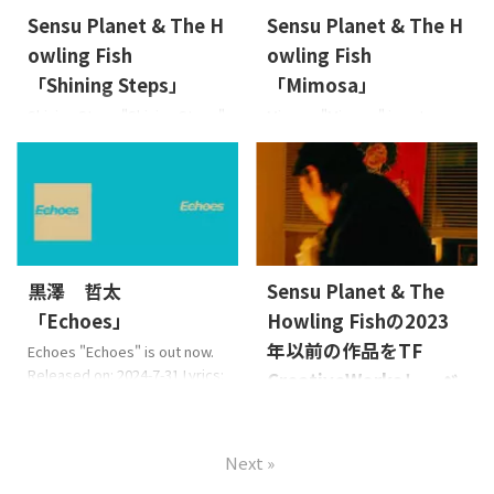
ウンドと、誰かを好きになる恥
the Music 恋に落ちていくドキ
Sensu Planet & The H
Sensu Planet & The H
ずかしさとワクワク、笑顔を向
ドキと、音に揺れる浮遊感と高
owling Fish
owling Fish
けたり話したり一緒に歩きた
まり。「Magic Veil」は感情の
い気持ちを描いた素直な歌詞
波までそっと揺らしながら、
「Shining Steps」
「Mimosa」
が胸をときめかせるナンバ
近くの海まで静か ...
Shining Steps "Shining Steps"
Mimosa "Mimosa" is out now.
ー。Natsu no Fi ...
is out now. Released on: 2025-
Released on: 2024-9-18 Lyrics:
2-19 Lyrics: Osier, Sensu
Osier, Sensu PlanetMusic:
PlanetMusic: Sensu
Sensu PlanetArrange: Sensu
PlanetArrange: Sensu Planet
Planet & The Howling Fish
& The Howling Fish JAN:
JAN: 4573529370788 About
4573529370825 About the
the Music 大変な毎日を送って
Music ディスコでレディと夢中
いるあなたに。「色々あるけ
黒澤 哲太
Sensu Planet & The
で話し、踊る。ディスコで踊り
ど今日もお疲れ様」「小さな
「Echoes」
Howling Fishの2023
Stepを踏んでいる様子と、煌
幸せを感じて生きて行こう」
めく人生の階段(Step)をのぼる
という想いを込め、「小さな
年以前の作品をTF
Echoes "Echoes" is out now.
事を表現したタ ...
幸せ、希望」という意味で幸
Released on: 2024-7-31 Lyrics:
CreativeWorksレーベ
せの象徴 ...
黒澤 哲太Music: 黒澤 哲太
ルより再リリース
Arrange: 黒澤 哲太 JAN:
Sensu Planet & The Howling
4573529370764 About the
Next »
Fishの2023年までにリリースさ
Music この曲には人と人とがお
れた過去の作品をTF
互いの純な気持ちを伝えあ