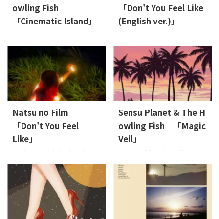
い。 Lyrics: NaoMusic: Nao, 溝
い機微を繊細に描いた楽曲で
owling Fish
「Don't You Feel Like
下 創Arrange: 溝下 創 About
す。何歳になっても隠しきれな
「Cinematic Island」
(English ver.)」
the Music 「大人の恋愛」とい
い不器用な本音を、メロディに
うけれど、恋をすれば大人にな
Cinematic Island "Cinematic
Don't You Feel Like (English
乗せて届けます。あなたの恋の
ることがない。泣いたり、駄々
Island" is out now. Released
ver.) "Don't You Feel Like
隣に ...
をこねたり――。本作は、そんな
on: 2026-5-1 Lyrics: Osier,
(English ver.)" is out now.
大人の強がりの裏にある「心
Sensu PlanetMusic: Sensu
Released on: 2026-2-13 Lyrics:
の脆さ」と愛おしい機微を ...
PlanetArrange: Sensu Planet
Leon Munandar, rukinoMusic:
& The Howling Fish, 五十嵐 耕
rukinoArrange: HIEDA JAN:
平 About the Music 2人の愛の
4573529370887 About the
世界を紡いでいきたい。2人だ
Music 胸がときめく甘いポップ
Natsu no Film
Sensu Planet & The H
けの愛の世界に没入したい。
R&Bサウンドと、誰かを好きで
「Don't You Feel
owling Fish 「Magic
そんなミッドナイトに首都高
笑顔になり、話したくなり、一
を流しながら、都会のネオン
緒に歩きたいという想いを ...
Like」
Veil」
とソウルが溶け合う時間を ...
Don't You Feel Like "Don't You
Magic Veil "Magic Veil" is out
Feel Like" is out now.
now. Released on: 2025-8-27
Released on: 2025-9-26 Lyrics:
Lyrics: Osier, Sensu
hazelmusicMusic:
PlanetMusic: Sensu
hazelmusicArrange: HIEDA
PlanetArrange: Sensu Planet
JAN: 4573529370863 About
& The Howling Fish, HIEDA
the Music 甘くポップなR&Bサ
JAN: 4573529370856 About