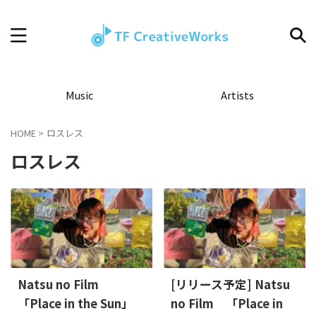
Music
Artists
HOME
>
ロスレス
ロスレス
Natsu no Film
[リリース予定] Natsu
「Place in the Sun」
no Film 「Place in