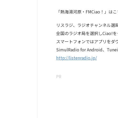
「熱海湯河原・FMCiao！」は
リスラジ、ラジオチャンネル選
全国のラジオ局を選択しCiao!
スマートフォンではアプリをダ
SimulRadio for Android
‪http://listenradio.jp/
PR