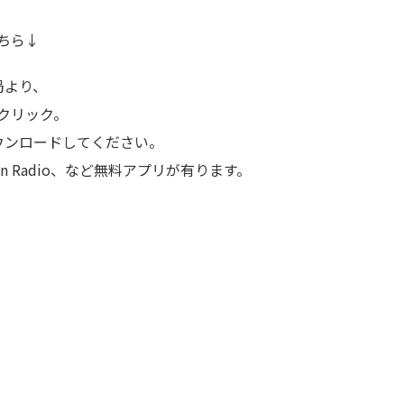
こちら↓
局より、
をクリック。
ウンロードしてください。
、Tunein Radio、など無料アプリが有ります。