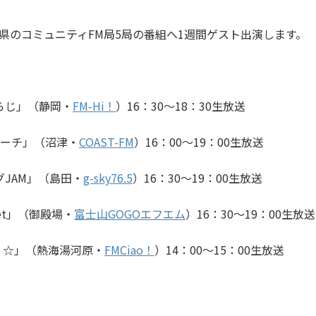
県のコミュニティFM局5局の番組へ1週間ゲスト出演します。
らじ」（静岡・
FM-Hi！
）16：30～18：30生放送
ビーチ」（沼津・
COAST-FM
）16：00〜19：00生放送
ングJAM」（島田・
g-sky76.5
）16：30〜19：00生放送
nset」（御殿場・
富士山GOGOエフエム
）16：30〜19：00生放送
bow ☆」（熱海湯河原・
FMCiao！
）14：00～15：00生放送