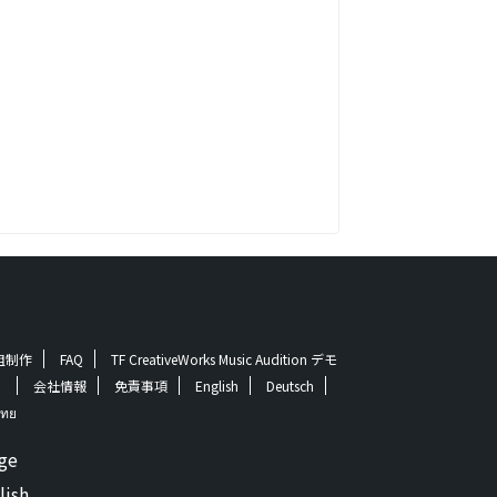
番組制作
FAQ
TF CreativeWorks Music Audition デモ
！
会社情報
免責事項
English
Deutsch
ทย
ge
lish