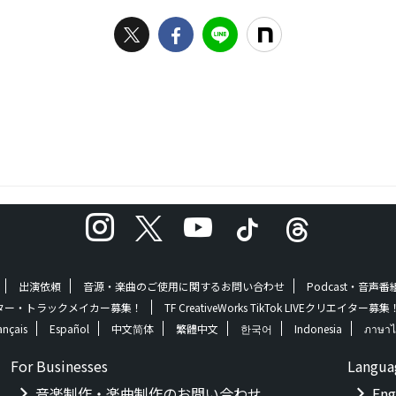
出演依頼
音源・楽曲のご使用に関するお問い合わせ
Podcast・音声
 | クリエイター・トラックメイカー募集！
TF CreativeWorks TikTok LIVEクリエイター募集
ançais
Español
中文简体
繁體中文
한국어
Indonesia
ภาษาไ
For Businesses
Langua
音楽制作・楽曲制作のお問い合わせ
Eng