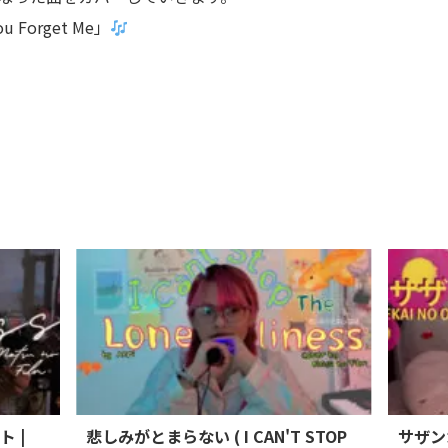
ou Forget Me」
ト |
悲しみがとまらない ( I CAN'T STOP
サザンカ 