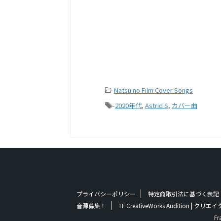
-
Natsu no Film Cover Songs
-
2020年代
,
Astrid S
,
カバー曲
プライバシーポリシー
特定商取引法に基づく表記
音源募集！
TF CreativeWorks Audition
Fr