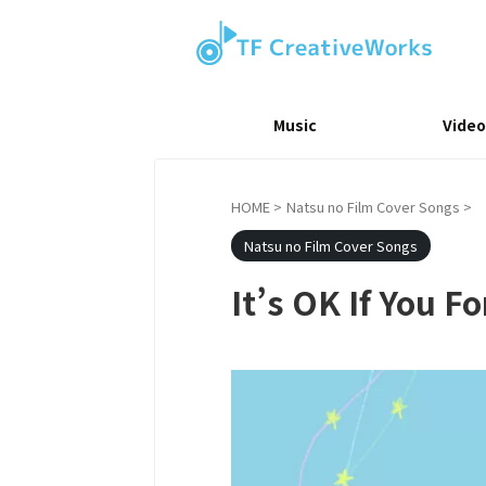
Music
Video
HOME
>
Natsu no Film Cover Songs
>
Natsu no Film Cover Songs
It’s OK If You F