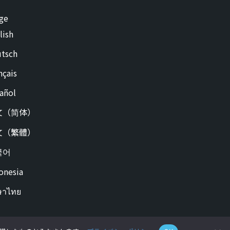
ge
lish
tsch
nçais
añol
文（简体）
文（繁體）
국어
onesia
ษาไทย