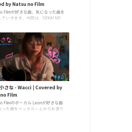
d by Natsu no Film
u no Filmが好きな曲、気になった曲を
ていきます。今回は、SEKAI NO
Iの「サザンカ」
Vocals, Guitar:
o Film
な - Wacci | Covered by
no Film
 no Filmのボーカル Leonが好きな曲
なった曲をベッドルームからお送り
バーソングス。今回、彼女がカバー
、Wacciの「どんな小さな」
Guitar: Leon (Natsu no Film)