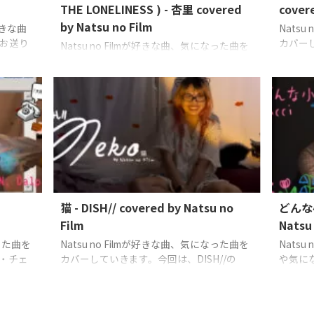
THE LONELINESS ) - 杏里 covered
covere
by Natsu no Film
が好きな曲
Nats
お送り
カバーし
Natsu no Filmが好きな曲、気になった曲を
カバー
OWAR
カバーしていきます。今回は、杏里さんの
Natsu n
「悲しみがとまらない」
Vocals: Natsu
n (Natsu
no Film
猫 - DISH// covered by Natsu no
どんな小さ
Film
Natsu 
なった曲を
Natsu no Filmが好きな曲、気になった曲を
Natsu
・チェ
カバーしていきます。今回は、DISH//の
や気に
ssion
「猫」
Vocals, Guitar: Natsu no Film
するカ
tsu no
するのは
Vocals, 