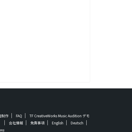
番組制作
FAQ
TF CreativeWorks Music Audition デモ
！
会社情報
免責事項
English
Deutsch
ทย