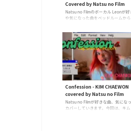
Covered by Natsu no Film
Natsu no Filmのボーカル Leon
や気になった曲をベッドルームから
するカバーソングス。今回、彼女が
するのは、テイラー・スウィフトの
「Fearless」
Vocals, Guitar: Leo
no Film)
Confession - KIM CHAEWON
covered by Natsu no Film
Natsu no Filmが好きな曲、気に
カバーしていきます。今回は、キム
ウォン（KIM CHAEWON）の「Confe
(Japanese Version)」
Vocals: Na
Film