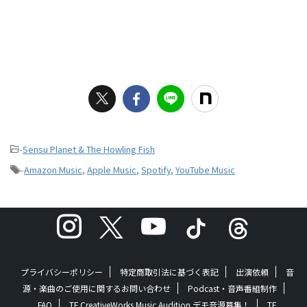
-
Sensu Planet & The Howling Fish
-
Amazon Music
,
Apple Music
,
Spotify
,
YouTube Music
プライバシーポリシー
特定商取引法に基づく表記
出演依頼
音
源・楽曲のご使用に関するお問い合わせ
Podcast・音声番組制作
FAQ
TF CreativeWorks Music Audition デモ音源募集！
TF