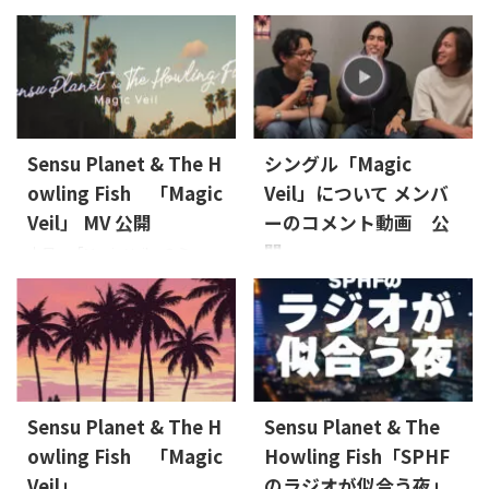
Island" is out now. Released
新曲「Cinematic Island」のリ
on: 2026-5-1 Lyrics: Osier,
リースを記念して、過去6曲の
Sensu PlanetMusic: Sensu
アナログレコード化プロジェ
PlanetArrange: Sensu Planet
クトをクラウドファンディング
& The Howling Fish, 五十嵐 耕
で本日より開始致しました。
平 About the Music 2人の愛の
【ご支援の締め切りは】2026
世界を紡いでいきたい。2人だ
年6月15日23:59までです 目標
Sensu Planet & The H
シングル「Magic
けの愛の世界に没入したい。
金額100万円を目指す挑戦とな
owling Fish 「Magic
Veil」について メンバ
そんなミッドナイトに首都高
ります。 70～80年代ソウルの
を流しながら、都会のネオン
Veil」 MV 公開
ーのコメント動画 公
温もりを今の時代に。Sensu
とソウルが溶け合う時間を ...
Planet & The Howling Fish、渾
開
本日、「Magic Veil」のミュー
身のアナログレコード化で新
ジックビデオ公開致しまし
「Magic Veil」のリリース情報
しい音楽体験を共に創りたい
た。ご契約のサブスク、または
についてはこちら▼ 【NEW】
と考えています。 初のアナロ
YouTubeでご覧ください。 公
MV公開！ 11月28日（金）に
グレコード化へ向けて最後ま
開日：2025年11月28日
Apple Music, Spotify, YouTube
で頑張りますので、もしよろし
（金） より公 開：Apple
Musicなど有名音楽配信ストア
...
Music、Spotify、YouTube
で「Magic Veil」のミュージッ
Musicなどの主要音楽ビデオ配
クビデオを公開！
Sensu Planet & The H
Sensu Planet & The
信ストア、ならびにYouTube。
owling Fish 「Magic
Howling Fish「SPHF
Veil」
のラジオが似合う夜」