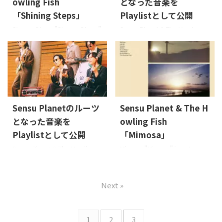
owling Fish
となった音楽を
みました。今回、第二弾は
みました。まずは、ボーカル
Beach Yunko編です。 Shut The
のSensu Planet編です。 Sunny
「Shining Steps」
Playlistとして公開
Funk Up - The Bar-Kays サタデ
- ボニーM 今回リリースした
Shining Steps "Shining Steps"
Sensu Planet & The Howling
ーナイト ...
「Shining Steps ...
is out now. Released on: 2025-
FishのギタリストBeach Yunko
2-19 Lyrics: Osier, Sensu
のルーツとなった音楽を
PlanetMusic: Sensu
Spotifyのプレイリストで公開
PlanetArrange: Sensu Planet
しました
ぜひ、チェックし
& The Howling Fish JAN:
てみてください。 刑事ドラ
4573529370825 About the
マ、探偵モノとソウルミュージ
Music ディスコでレディと夢中
ックは切っても切れないもの。
Sensu Planetのルーツ
Sensu Planet & The H
で話し、踊る。ディスコで踊り
何か掻き立てられるようなも
となった音楽を
owling Fish
Stepを踏んでいる様子と、煌
のを僕は普段刑事物ソウルと
めく人生の階段(Step)をのぼる
呼んでいます。もしも自分が松
Playlistとして公開
「Mimosa」
事を表現したタ ...
田優作やショーケンならこん
Sensu Planet & The Howling
Mimosa "Mimosa" is out now.
な音楽と一緒にトンデモな
FishのボーカルSensu Planetの
Released on: 2024-9-18 Lyrics:
日々過ごすんだろうなという気
ルーツとなった音楽をSpotify
Osier, Sensu PlanetMusic:
持ちで選びました。選曲は近
のプレイリストで公開しまし
Sensu PlanetArrange: Sensu
Next »
年のソウルからディスコまで。
た
ぜひ、チェックしてみて
Planet & The Howling Fish
是非昭和のしがない探偵にな
ください。 音楽を始める前か
JAN: 4573529370788 About
った ...
らソウルバーでスウィートソウ
the Music 大変な毎日を送って
1
2
3
ルを聴きながらお酒を飲むの
いるあなたに。「色々あるけ