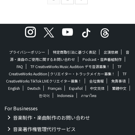
が好きでした。僕が作るSPHF
ど今日もお疲れ様」「小さな
の楽曲には、そんなスウィー
幸せを感じて生きて行こう」
トソウルの影響が色濃く表れ
という想いを込め、「小さな
ています。今回はそんなお酒に
幸せ、希望」という意味で幸
合う、自分のルーツである
せの象徴 ...
Sweet Soulを20曲選びまし
た。リラックスタイムのお共
に是非お聞きください。
プライバシーポリシー
特定商取引法に基づく表記
出演依頼
音
(Sensu Pl ...
源・楽曲のご使用に関するお問い合わせ
Podcast・音声番組制作
FAQ
TF CreativeWorks Music Audition デモ音源募集！
TF
CreativeWorks Audition | クリエイター・トラックメイカー募集！
TF
CreativeWorks TikTok LIVEクリエイター募集！
会社情報
免責事項
English
Deutsch
Français
Español
中文简体
繁體中文
한국어
Indonesia
ภาษาไทย
For Businesses
音楽制作・楽曲制作のお問い合わせ
音楽著作権管理代行サービス