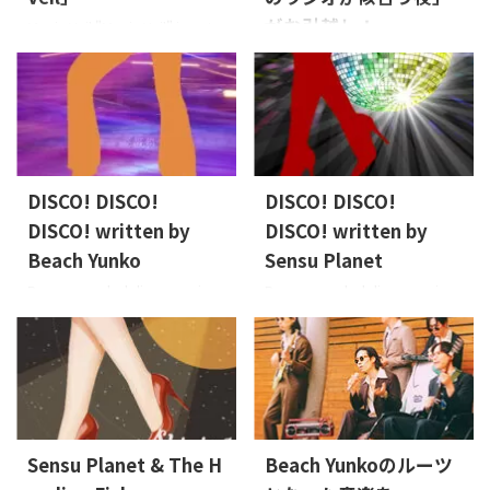
がお引越し！
Magic Veil "Magic Veil" is out
now. Released on: 2025-8-27
Sensu Planet & The Howling
Lyrics: Osier, Sensu
Fishがトークでお送りするラジ
PlanetMusic: Sensu
オ番組「SPHFのラジオが似合
PlanetArrange: Sensu Planet
う夜」が4月6日（日）からお
& The Howling Fish, HIEDA
引越し。Podcastでお聞きいた
JAN: 4573529370856 About
だけるようになります。お気に
the Music 恋に落ちていくドキ
入りのPodcastで、ぜひ、フォ
DISCO! DISCO!
DISCO! DISCO!
ドキと、音に揺れる浮遊感と高
ローしてお聞きください。 番
DISCO! written by
DISCO! written by
まり。「Magic Veil」は感情の
組タイトル: SPHFのラジオが似
波までそっと揺らしながら、
Beach Yunko
Sensu Planet
合う夜Podcast: Apple
近くの海まで静か ...
Podcasts, Spotify, Amazon
Recommended disco music
Recommended disco music
Music, YouTube Music毎週日曜
selected by Beach Yunko 70's
selected by Sense Planet
日 更新 フォローはこちらから
～80'sのソウルミュージック、
70's～80'sのソウルミュージッ
ディスコ、ファンクなどをルー
ク、ディスコ、ファンクなどを
ツミュージックにしている
ルーツミュージックにしてい
Sensu Planet & The Howling
るSensu Planet & The Howling
Fish。そんなSensu Planet &
Fish。そんなSensu Planet &
The Howling Fishのメンバーが
The Howling Fishのメンバーが
Sensu Planet & The H
Beach Yunkoのルーツ
選ぶディスコナンバーを集めて
選ぶディスコナンバーを集めて