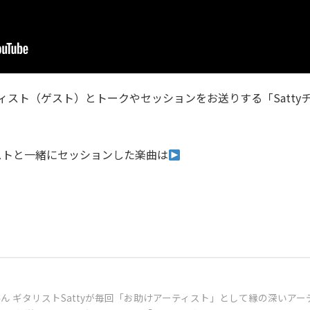
ティスト（ゲスト）とトークやセッションをお送りする「Sattyチ
ストと一緒にセッションした楽曲は
ネルん ギタリストSattyが毎回「お助けアーティスト」として縁の深い