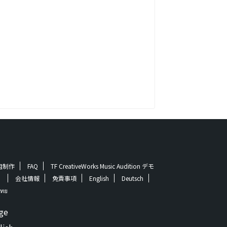
番組制作
FAQ
TF CreativeWorks Music Audition デモ
！
会社情報
免責事項
English
Deutsch
ทย
ge