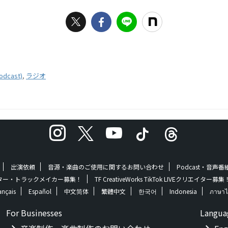
cast)
,
ラジオ
出演依頼
音源・楽曲のご使用に関するお問い合わせ
Podcast・音声
 | クリエイター・トラックメイカー募集！
TF CreativeWorks TikTok LIVEクリエイター募集
ançais
Español
中文简体
繁體中文
한국어
Indonesia
ภาษาไ
For Businesses
Langua