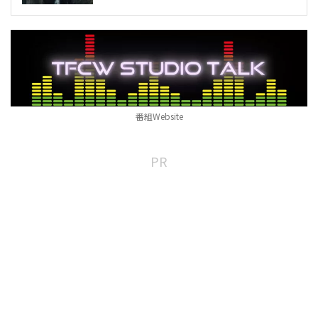
番組Website
PR