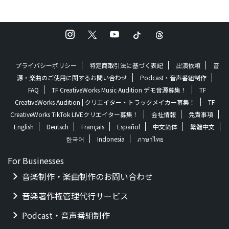
プライバシーポリシー
特定商取引法に基づく表記
出演依頼
音
源・楽曲のご使用に関するお問い合わせ
Podcast・音声番組制作
FAQ
TF CreativeWorks Music Audition デモ音源募集！
TF
CreativeWorks Audition | クリエイター・トラックメイカー募集！
TF
CreativeWorks TikTok LIVEクリエイター募集！
会社情報
免責事項
English
Deutsch
Français
Español
中文简体
繁體中文
한국어
Indonesia
ภาษาไทย
For Businesses
音楽制作・楽曲制作のお問い合わせ
音楽著作権管理代行サービス
Podcast・音声番組制作