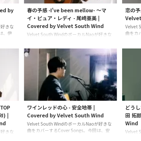
ed by
春の予感 -I've been mellow- ～マ
恋の予感
イ・ピュア・レディ - 尾崎亜美 |
Velve
Covered by Velvet South Wind
oが好きな
Velve
回は、伊
曲をカバ
Velvet South WindのボーカルNaoが好きな
カバー。
全地帯の
曲をカバーするCover Songs。今回は、尾
ind)
Guitar:
崎亜美さんの「春の予感」、「マイ・ピュ
ア・レディ」をカバー。 Vocals, Guitar:
Nao (Velvet South Wind)
TOP
ワインレッドの心 - 安全地帯 |
どうし
I) |
Covered by Velvet South Wind
田 拓郎 
ind
Wind
Velvet South WindのボーカルNaoが好きな
曲をカバーするCover Songs。今回は、安
oが好きな
Velve
全地帯の「ワインレッドの心」をカバー。
回は、杏
曲をカバ