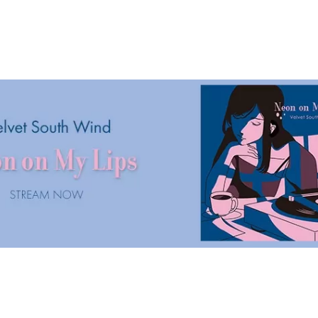
Vocals, Guitar: Nao (Velvet South Wind)
N'T
田 拓
ー。
だろう」を
ind)
(Velvet