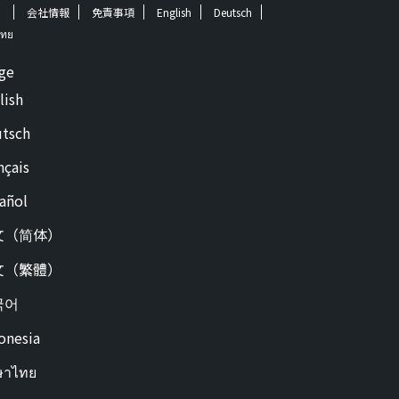
！
会社情報
免責事項
English
Deutsch
ทย
ge
lish
tsch
nçais
añol
文（简体）
文（繁體）
국어
onesia
ษาไทย