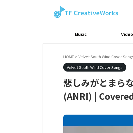
Music
Video
HOME
>
Velvet South Wind Cover Song
Velvet South Wind Cover Songs
悲しみがとまらない (I
(ANRI) | Covere