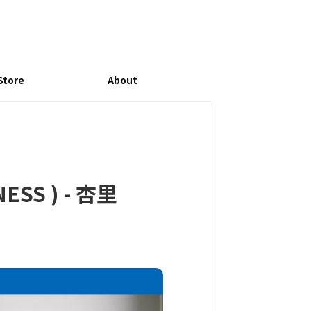
Store
About
SS ) - 杏里