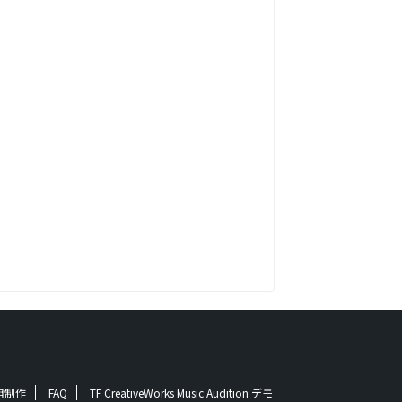
番組制作
FAQ
TF CreativeWorks Music Audition デモ