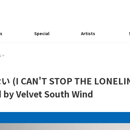
s
Special
Artists
s
>
 CAN'T STOP THE LONELINE
d by Velvet South Wind