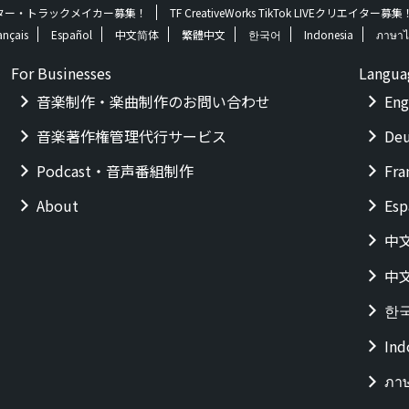
 | クリエイター・トラックメイカー募集！
TF CreativeWorks TikTok LIVEクリエイター募集
ançais
Español
中文简体
繁體中文
한국어
Indonesia
ภาษาไ
For Businesses
Langua
音楽制作・楽曲制作のお問い合わせ
Eng
音楽著作権管理代行サービス
Deu
Podcast・音声番組制作
Fra
About
Esp
中
中
한
Ind
ภา