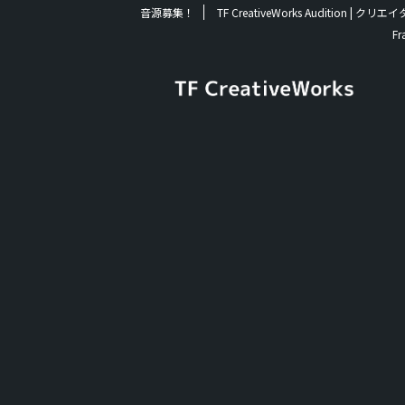
音源募集！
TF CreativeWorks Audition
Fr