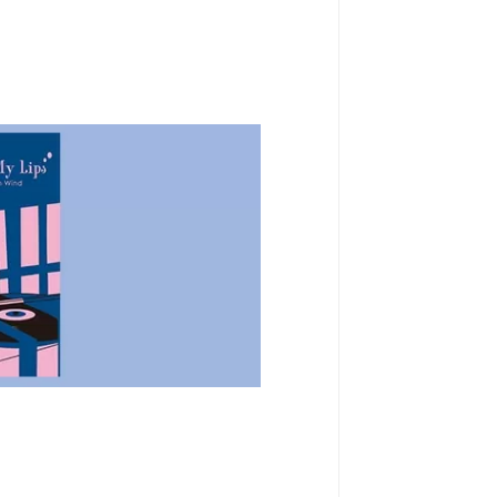
郎さんの「どうしてこんなに悲しいん
カバー。 Vocals, Guitar: Nao
 South Wind)