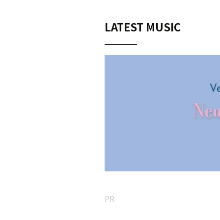
里さんの「悲しみがとまらない (I CA
STOP THE LONELINESS )」をカバ
LATEST MUSIC
Vocals, Guitar: Nao (Velvet South W
PR