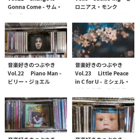
Gonna Come - サム・
ロニアス・モンク
クック
Thelonious Monkの前にも後に
もThelonious Monkの音は鳴ら
人間はなぜこんなにも愚か
ない。彼の音楽はJazzだとか
なことをするのだろうか。僕ら
Be-bopだとかではなく
一人一人には戦争を止める力
Thelonious Monkだ。 たいてい
なんてない。逃げ惑う老婆を、
の巨人はたくさんのフォロワ
うずくまる子ども達に覆いか
ーを生み出す。だが、どことも
ぶさる親を助けてあげること
陸続きでない、離れ小島のよ
はできない。モニターに映し
音楽好きのつぶやき
音楽好きのつぶやき
うな巨人もいる。その音楽は
出される映像をみて憤りと悲
Vol.22 Piano Man -
Vol.23 Little Peace
ものすごく多くの人を、そし
しみを感じ、自分の無力さを
て、ミュージシャンを虜にする
ビリー・ジョエル
in C for U - ミシェル・
呪う。 音楽には何が
のに、それに続く人がいな
できるだろうか。 戦争が起
ペトルチアーニ&ステ
ビリー・ジョエルの1990年
い。というか、続く方法がわ
こる度に、人々が虐げられる
のニューヨーク・ヤンキー・
ファン・グラッペリ
からない、もしくは、続ける
たびに歌われるプロテストソン
スタジアムでのライブ映像
ことに意味が見いだせない、
春だ！と思って書き始めたの
グがある。今回はそんな歌を
（LIVE AT YANKEE STADIUM）
そんな感じなのだろうか。
ですが、忙しさにかまけて書
紹介したい。 プロテストソ
を映画館で見た。最高。録音
Thelonious Monkはまさに ...
きあがる前に梅雨に。。。ち
ングの前にウクライナの偉大
音源もいいけど、ライブがい
ょっと季節外れになっちゃっ
なピアニストが人種差別を禁
い。ビリーは根っからのエン
たけど、駆け込みで、春に聞き
止する法律が可決される一
ターテイナーだ。とにかく、