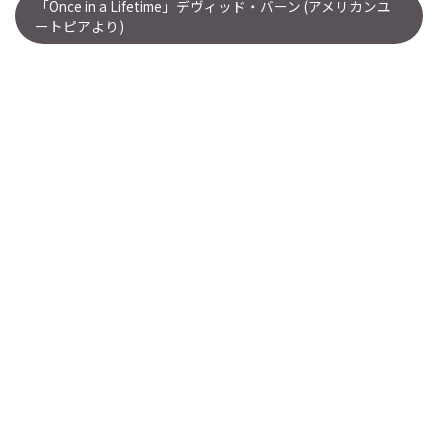
「Once in a Lifetime」デヴィッド・バーン (アメリカンユ
ートピアより)