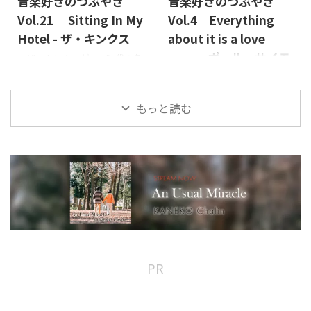
音楽好きのつぶやき
音楽好きのつぶやき
たくなる音楽を紹介してみた
方、ベトナム戦争が起こされ
来てくれた人を愉しませた
いと思います！ まずは音が
Vol.21 Sitting In My
Vol.4 Everything
ようと ...
い。バンド全体がそんな感
鳴った瞬間にここでないどこ
じ。もちろん、曲がいい。ヒ
Hotel - ザ・キンクス
about it is a love
かへ連れて行ってくれるこの人
ット曲のオンパレードなので
song - ポール・サイモ
ザ・キンクスがRCA時代の名
たちの曲から。 いやホント
悪いわけがない。もう何十度
盤である『マスウェル・ヒル
に一音目から、パリの屋外の
ン
目かのビリーのマイ・ブーム
ビリーズ』と『この世はすべて
カフェに連れていかれる感じ
がやってきたので、今回はビリ
私が好きな生きているミュー
ショー・ビジネス』の発売50
がするのです。ステファン・グ
もっと読む
ーの曲を紹介したいと思う。ま
ジシャンは殆ど60歳以上だ。
周年を記念してリマスターや
ラッペリのヴァイオリンはも
ずは、僕が中学生の頃、兄貴
（殆どはこの世にいない。）
ら未発表リミックス等いれこ
ちろん秋に聞いてもいいもので
の部屋から借りてきたこのア
若くにして亡くなったミュー
んだCDを発売したというニュ
すが、やっぱり春のそよ風を
ルバムから。 こ ...
ジシャンは若いままでかっこ
ースを聞いて、改めて、2枚を
屋外で感じている感じがしま
いいが、年を取ったミュージ
聞きなおしてみた。（結構、
す。ステファンの演奏を何曲
シャンはほぼみんなダンディに
この2枚はよく聞くので、改め
か。 ミシェルのピアノにも
なる。数年前、Bob Dylanのラ
てっいうほどではないのだが）
僕 ...
イブハウスツアーのコンサート
私はちょっとしたキンキーフリ
に行った。ギターは一度も弾
ークなので、初期のとんがった
かず、マイクを持って、時々あ
キンクスもちょっとずつメイ
まりうまいとは言えないキー
ンからずれていく頃のキンク
PR
ボードを弾きながら歌っていた
スも後期のいなたいロックン
のにもびっくりしたが、もっ
ロールをやってるキンクスも全
とびっくりしたのは、新作だ
部好きなのですが、やはり、こ