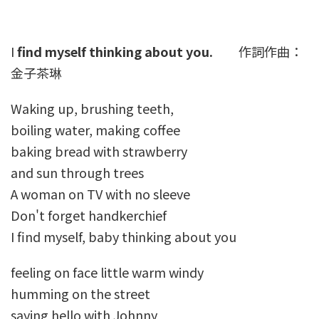
I
find myself thinking about you.
作詞作曲：
金子茶琳
Waking up, brushing teeth,
boiling water, making coffee
baking bread with strawberry
and sun through trees
A woman on TV with no sleeve
Don't forget handkerchief
I find myself, baby thinking about you
feeling on face little warm windy
humming on the street
saying hello with Johnny