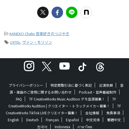
-
KANEKO Chalin 音楽好きのつぶやき
-
1970s
,
ヴァン・モリソン
プライバシーポリシー
特定商取引法に基づく表記
出演依頼
音
源・楽曲のご使用に関するお問い合わせ
Podcast・音声番組制作
FAQ
TF CreativeWorks Music Audition デモ音源募集！
TF
CreativeWorks Audition | クリエイター・トラックメイカー募集！
TF
CreativeWorks TikTok LIVEクリエイター募集！
会社情報
免責事項
English
Deutsch
Français
Español
中文简体
繁體中文
한국어
Indonesia
ภาษาไทย