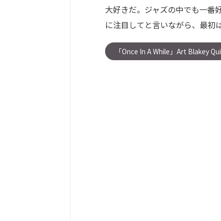
大好きだ。ジャズの中でも一番
に注目してと言いながら、最初はまる
「Once In A While」Art Blakey Qu