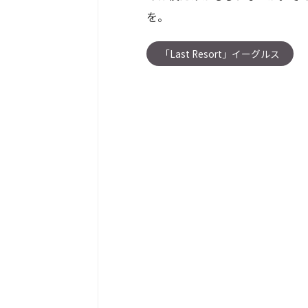
を。
「Last Resort」イーグルス