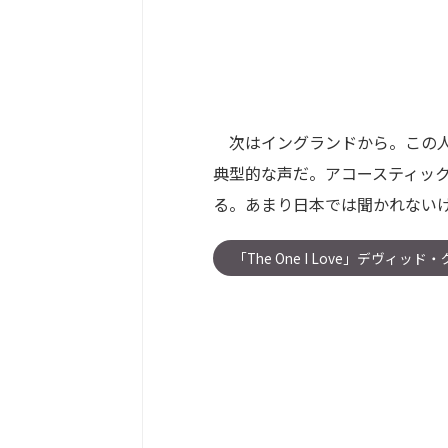
次はイングランドから。この人
典型的な声だ。アコースティッ
る。あまり日本では聞かれない
「The One I Love」デヴィッド