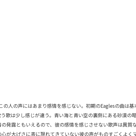
yを。この人の声にはあまり感情を感じない。初期のEaglesの曲
歌う歌は少し感じが違う。青い海と青い空の裏側にある砂漠の
情の発露ともいえるので、彼の感情を感じさせない歌声は異質
の心が大げさに表に現れてきていない彼の声がものすごくよく